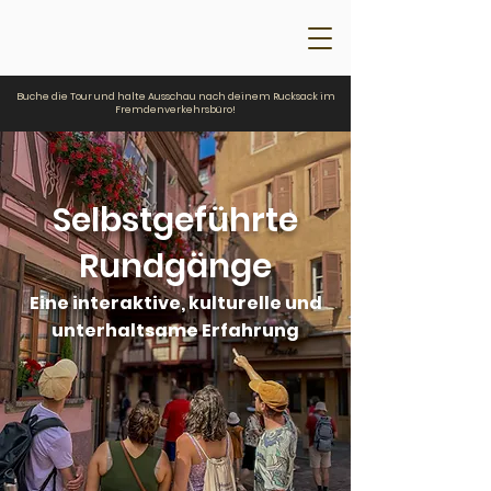
Buche die Tour und halte Ausschau nach deinem Rucksack im
Fremdenverkehrsbüro!
Selbstgeführte
Rundgänge
Eine interaktive, kulturelle und
unterhaltsame Erfahrung